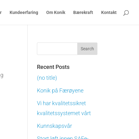
r
Kundeerfaring
Om Konik
Bærekraft
Kontakt
Recent Posts
ng
(no title)
Konik på Færøyene
Vi har kvalitetssikret
kvalitetssystemet vårt
Kunnskapsvår
Stort løft innen SAFe-