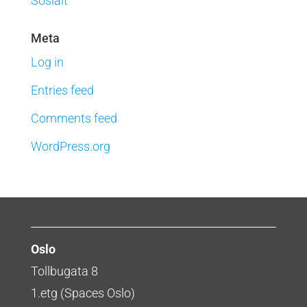
Sosialt
Meta
Log in
Entries feed
Comments feed
WordPress.org
Oslo
Tollbugata 8
1.etg (Spaces Oslo)