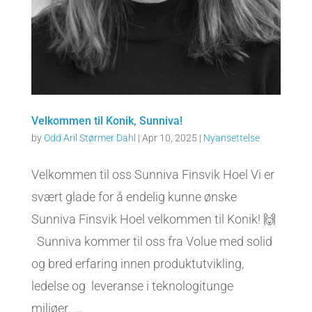
Velkommen til Konik, Sunniva!
by
Odd Aril Størmer Dahl
|
Apr 10, 2025
|
Nyansettelse
Velkommen til oss Sunniva Finsvik Hoel Vi er
svært glade for å endelig kunne ønske
Sunniva Finsvik Hoel velkommen til Konik! 🙌
Sunniva kommer til oss fra Volue med solid
og bred erfaring innen produktutvikling,
ledelse og leveranse i teknologitunge
miljøer. ...