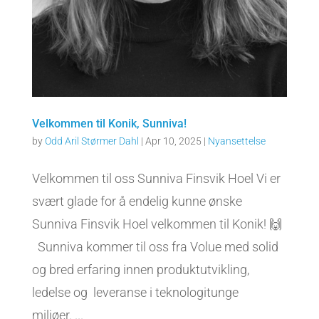
Velkommen til Konik, Sunniva!
by
Odd Aril Størmer Dahl
|
Apr 10, 2025
|
Nyansettelse
Velkommen til oss Sunniva Finsvik Hoel Vi er
svært glade for å endelig kunne ønske
Sunniva Finsvik Hoel velkommen til Konik! 🙌
Sunniva kommer til oss fra Volue med solid
og bred erfaring innen produktutvikling,
ledelse og leveranse i teknologitunge
miljøer. ...