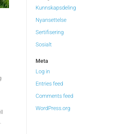
Kunnskapsdeling
Nyansettelse
Sertifisering
Sosialt
t
Meta
Log in
g
Entries feed
Comments feed
WordPress.org
ll
.