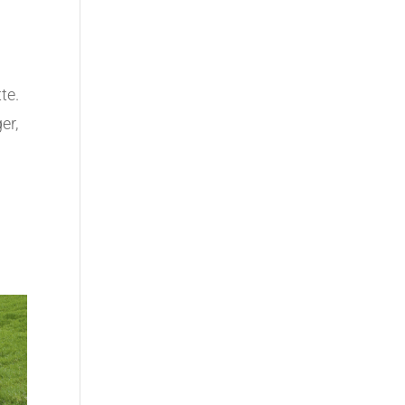
te.
er,