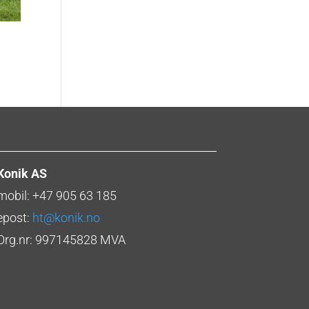
Konik AS
mobil: +47 905 63 185
epost:
ht@konik.no
Org.nr: 997145828 MVA