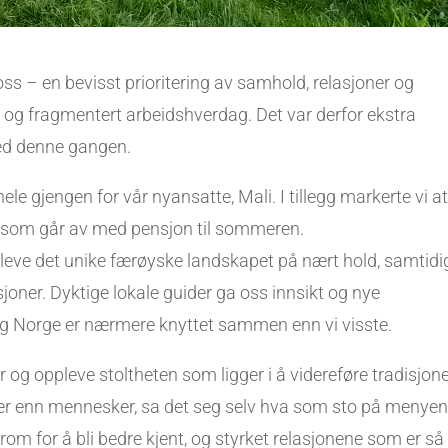
 oss – en bevisst prioritering av samhold, relasjoner og
el og fragmentert arbeidshverdag. Det var derfor ekstra
ed denne gangen.
ele gjengen for vår nyansatte, Mali. I tillegg markerte vi a
nn, som går av med pensjon til sommeren.
leve det unike færøyske landskapet på nært hold, samtidi
sjoner. Dyktige lokale guider ga oss innsikt og nye
og Norge er nærmere knyttet sammen enn vi visste.
r og oppleve stoltheten som ligger i å videreføre tradisjone
auer enn mennesker, sa det seg selv hva som sto på menyen
rom for å bli bedre kjent, og styrket relasjonene som er så