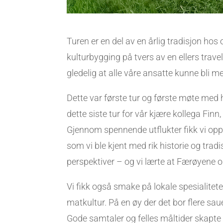
Turen er en del av en årlig tradisjon hos
kulturbygging på tvers av en ellers trav
gledelig at
alle
våre ansatte kunne bli m
Dette var første tur og første møte med h
dette siste tur for vår kjære kollega Fi
Gjennom spennende utflukter fikk vi opp
som vi ble kjent med rik historie og tradi
perspektiver – og vi lærte at Færøyene 
Vi fikk også smake på lokale spesialitete
matkultur. På en øy der det bor flere s
Gode samtaler og felles måltider skapte 