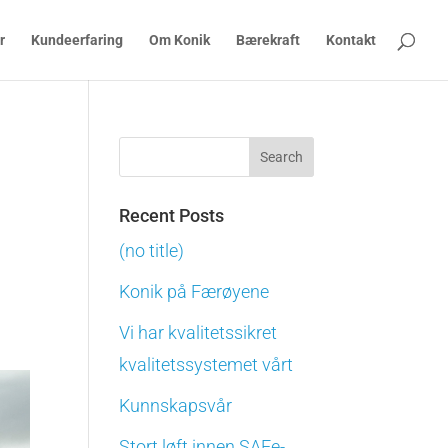
r
Kundeerfaring
Om Konik
Bærekraft
Kontakt
Recent Posts
(no title)
Konik på Færøyene
Vi har kvalitetssikret
kvalitetssystemet vårt
Kunnskapsvår
Stort løft innen SAFe-